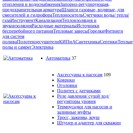
отопления и водоснабжения
Запорно-регулирующая,
предохранительная арматура
Шланги газовые, водяные, для
смесителей и гидрофора
Теплоноситель
Счетчики воды/ тепла/
газа
Инструмент
Канализация
Теплоизоляция и
звукоизоляция
Расходные материалы
Источники
бесперебойного питания
Тепловые завесы
Горелки
Фитинги
для систем
полива
Полотенцесушители
КИПиА
Сантехника
Септики
Теплые
полы и самрег
Электрика
Автоматика
37
Аксессуары к насосам
109
Коврики
Оголовки
Политех с датчиками
Реле давления/ сухой ход/
регуляторы уровня
Термоусадки для насосов и
заливные муфты
Тросс, зажимы, коуш
Штуцер и адаптер для скважин