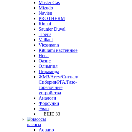
Master Gas
Mizudo
Navien
PROTHERM
Rinnai
Saunier Duval
Tiberis
Vaillant
Viessmann
Кiturami настенные
Нева
Оазис
Олимпия
Пирамида
ЖМЗ/Атем/Сигнал/
Сиберия/РГА/Газо-
горелочные
устройства
Aналоги
Форсунки
Эван
+ ЕЩЕ 33
насосы
Aquario