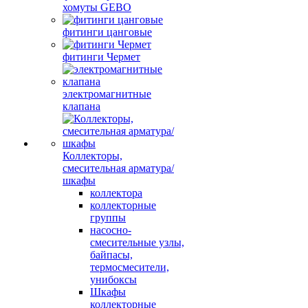
хомуты GEBO
фитинги цанговые
фитинги Чермет
электромагнитные
клапана
Коллекторы,
смесительная арматура/
шкафы
коллектора
коллекторные
группы
насосно-
смесительные узлы,
байпасы,
термосмесители,
унибоксы
Шкафы
коллекторные