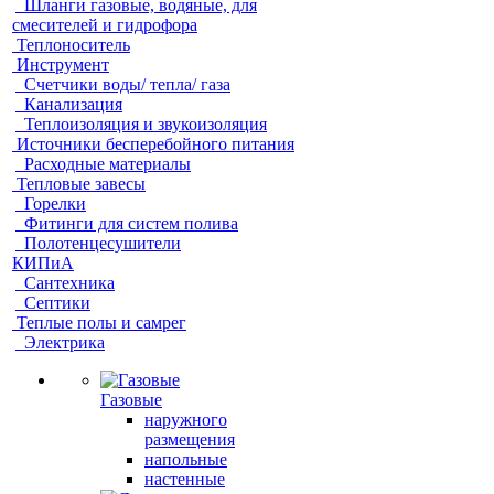
Шланги газовые, водяные, для
смесителей и гидрофора
Теплоноситель
Инструмент
Счетчики воды/ тепла/ газа
Канализация
Теплоизоляция и звукоизоляция
Источники бесперебойного питания
Расходные материалы
Тепловые завесы
Горелки
Фитинги для систем полива
Полотенцесушители
КИПиА
Сантехника
Септики
Теплые полы и самрег
Электрика
Газовые
наружного
размещения
напольные
настенные