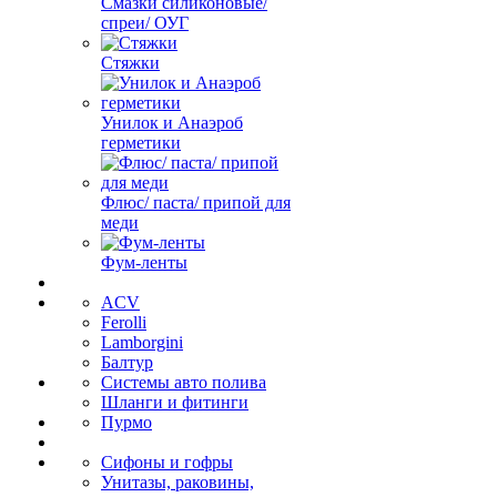
Смазки силиконовые/
спреи/ ОУГ
Стяжки
Унилок и Анаэроб
герметики
Флюс/ паста/ припой для
меди
Фум-ленты
ACV
Ferolli
Lamborgini
Балтур
Системы авто полива
Шланги и фитинги
Пурмо
Сифоны и гофры
Унитазы, раковины,