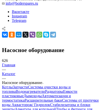
info@boilerspares.ru
Вконтакте
Instagram
Telegram
Насосное оборудование
626
Главная
—
Каталог
—
Насосное оборудование
Котлы
Запчасти
Системы очистки воды и
топлива
Водонагреватели
Радиаторы
Емкости
пластиковые
Дымоходы
Автоматизация и
термостатика
Расширительные баки
Системы от протечки
воды Аквасторож/ Гидролок
Стабилизаторы и блоки
защиты
Арматура для котельной
Трубы и фитинги для