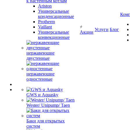
к настенным котлам
Ariston
Универсальные
Ком
конденсационные
Protherm
Vaillant
Услуги
Блог
Универсальные
Акции
конвекционные
нержавеющие
двустенные
нержавеющие
одностенные
GWS и Aquasky
Wester/ Unipump/ Taen
Баки для открытых
систем