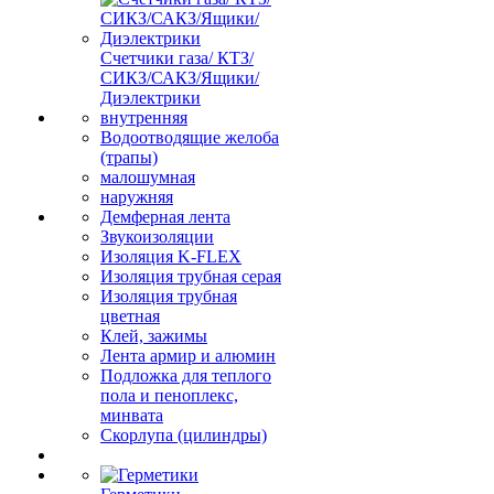
Счетчики газа/ КТЗ/
СИКЗ/САКЗ/Ящики/
Диэлектрики
внутренняя
Водоотводящие желоба
(трапы)
малошумная
наружняя
Демферная лента
Звукоизоляции
Изоляция K-FLEX
Изоляция трубная серая
Изоляция трубная
цветная
Клей, зажимы
Лента армир и алюмин
Подложка для теплого
пола и пеноплекс,
минвата
Скорлупа (цилиндры)