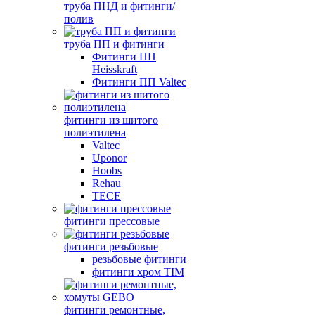
труба ПНД и фитинги/
полив
труба ПП и фитинги
Фитинги ПП
Heisskraft
Фитинги ПП Valtec
фитинги из шитого
полиэтилена
Valtec
Uponor
Hoobs
Rehau
TECE
фитинги прессовые
фитинги резьбовые
резьбовые фитинги
фитинги хром TIM
фитинги ремонтные,