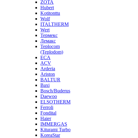
ZOTA
Hubert
Kotitonttu
Wolf
ITALTHERM
Wert
Термекс
Лемакс
Teplocom
(Teplodom)
ECA
ACV
Arderia
Ariston
BALTUR
Baxi
Bosch/Buderus
Daewoo
ELSOTHERM
Ferroli
Fondital
Haier
IMMERGAS
Kiturami Turbo
KoreaStar