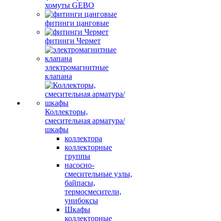
хомуты GEBO
фитинги цанговые
фитинги Чермет
электромагнитные
клапана
Коллекторы,
смесительная арматура/
шкафы
коллектора
коллекторные
группы
насосно-
смесительные узлы,
байпасы,
термосмесители,
унибоксы
Шкафы
коллекторные