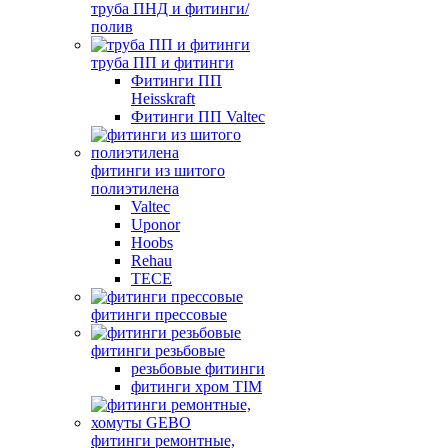
труба ПНД и фитинги/
полив
труба ПП и фитинги
Фитинги ПП
Heisskraft
Фитинги ПП Valtec
фитинги из шитого
полиэтилена
Valtec
Uponor
Hoobs
Rehau
TECE
фитинги прессовые
фитинги резьбовые
резьбовые фитинги
фитинги хром TIM
фитинги ремонтные,