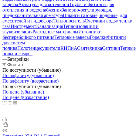
защиты
Арматура для котельной
Трубы и фитинги для
отопления и водоснабжения
Запорно-регулирующая,
предохранительная арматура
Шланги газовые, водяные, для
смесителей и гидрофора
Теплоноситель
Счетчики воды/ тепла/
газа
Инструмент
Канализация
Теплоизоляция и
звукоизоляция
Расходные материалы
Источники
бесперебойного питания
Тепловые завесы
Горелки
Фитинги
для систем
полива
Полотенцесушители
КИПиА
Сантехника
Септики
Теплые
полы и самрег
—
Батарейки
Фильтр
По доступности (убывание)
По алфавиту (убывание)
По алфавиту (возрастание)
По доступности (убывание)
По цене (убывание)
По цене (возрастание)