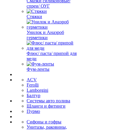
Смазки силиконовые/
спреи/ ОУГ
Стяжки
Унилок и Анаэроб
герметики
Флюс/ паста/ припой для
меди
Фум-ленты
ACV
Ferolli
Lamborgini
Балтур
Системы авто полива
Шланги и фитинги
Пурмо
Сифоны и гофры
Унитазы, раковины,