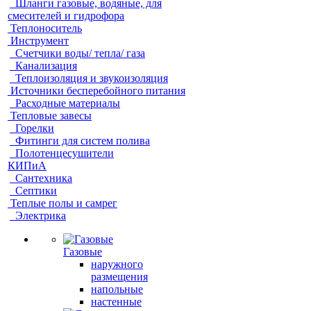
Шланги газовые, водяные, для
смесителей и гидрофора
Теплоноситель
Инструмент
Счетчики воды/ тепла/ газа
Канализация
Теплоизоляция и звукоизоляция
Источники бесперебойного питания
Расходные материалы
Тепловые завесы
Горелки
Фитинги для систем полива
Полотенцесушители
КИПиА
Сантехника
Септики
Теплые полы и самрег
Электрика
Газовые
наружного
размещения
напольные
настенные