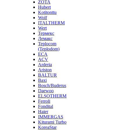
ZOTA
Hubert
Kotitonttu
Wolf
ITALTHERM
Wert
Термекс
Лемакс
Teplocom
(Teplodom)
ECA
ACV
Arderia
Ariston
BALTUR
Baxi
Bosch/Buderus
Daewoo
ELSOTHERM
Ferroli
Fondital
Haier
IMMERGAS
Kiturami Turbo
KoreaStar