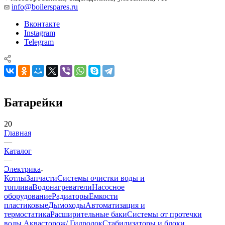
info@boilerspares.ru
Вконтакте
Instagram
Telegram
Батарейки
20
Главная
—
Каталог
—
Электрика
Котлы
Запчасти
Системы очистки воды и
топлива
Водонагреватели
Насосное
оборудование
Радиаторы
Емкости
пластиковые
Дымоходы
Автоматизация и
термостатика
Расширительные баки
Системы от протечки
воды Аквасторож/ Гидролок
Стабилизаторы и блоки