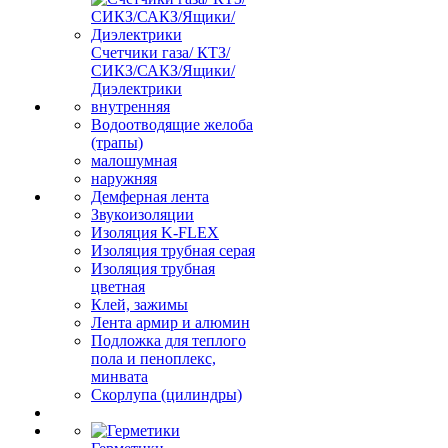
Счетчики газа/ КТЗ/
СИКЗ/САКЗ/Ящики/
Диэлектрики
внутренняя
Водоотводящие желоба
(трапы)
малошумная
наружняя
Демферная лента
Звукоизоляции
Изоляция K-FLEX
Изоляция трубная серая
Изоляция трубная
цветная
Клей, зажимы
Лента армир и алюмин
Подложка для теплого
пола и пеноплекс,
минвата
Скорлупа (цилиндры)