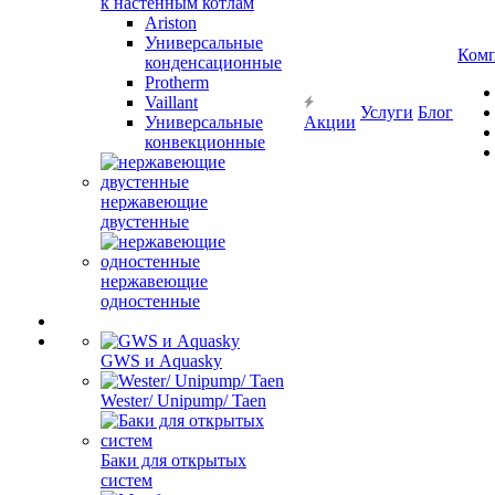
к настенным котлам
Ariston
Универсальные
Ком
конденсационные
Protherm
Vaillant
Услуги
Блог
Универсальные
Акции
конвекционные
нержавеющие
двустенные
нержавеющие
одностенные
GWS и Aquasky
Wester/ Unipump/ Taen
Баки для открытых
систем