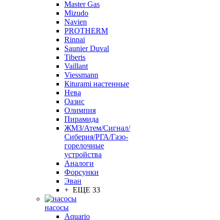
Master Gas
Mizudo
Navien
PROTHERM
Rinnai
Saunier Duval
Tiberis
Vaillant
Viessmann
Кiturami настенные
Нева
Оазис
Олимпия
Пирамида
ЖМЗ/Атем/Сигнал/
Сиберия/РГА/Газо-
горелочные
устройства
Aналоги
Форсунки
Эван
+ ЕЩЕ 33
насосы
Aquario