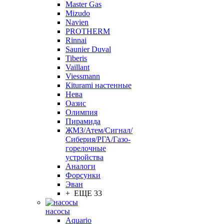
Master Gas
Mizudo
Navien
PROTHERM
Rinnai
Saunier Duval
Tiberis
Vaillant
Viessmann
Кiturami настенные
Нева
Оазис
Олимпия
Пирамида
ЖМЗ/Атем/Сигнал/
Сиберия/РГА/Газо-
горелочные
устройства
Aналоги
Форсунки
Эван
+ ЕЩЕ 33
насосы
Aquario