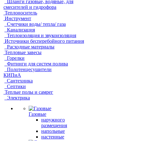
Шланги газовые, водяные, для
смесителей и гидрофора
Теплоноситель
Инструмент
Счетчики воды/ тепла/ газа
Канализация
Теплоизоляция и звукоизоляция
Источники бесперебойного питания
Расходные материалы
Тепловые завесы
Горелки
Фитинги для систем полива
Полотенцесушители
КИПиА
Сантехника
Септики
Теплые полы и самрег
Электрика
Газовые
наружного
размещения
напольные
настенные