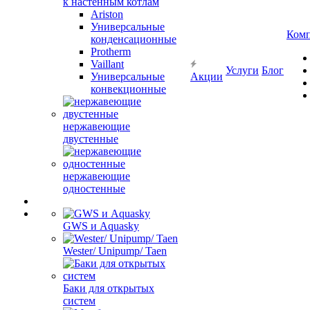
к настенным котлам
Ariston
Универсальные
Ком
конденсационные
Protherm
Vaillant
Услуги
Блог
Универсальные
Акции
конвекционные
нержавеющие
двустенные
нержавеющие
одностенные
GWS и Aquasky
Wester/ Unipump/ Taen
Баки для открытых
систем