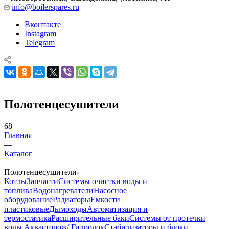
info@boilerspares.ru
Вконтакте
Instagram
Telegram
Полотенцесушители
68
Главная
—
Каталог
—
Полотенцесушители
Котлы
Запчасти
Системы очистки воды и
топлива
Водонагреватели
Насосное
оборудование
Радиаторы
Емкости
пластиковые
Дымоходы
Автоматизация и
термостатика
Расширительные баки
Системы от протечки
воды Аквасторож/ Гидролок
Стабилизаторы и блоки