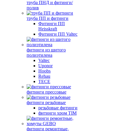
труба ПНД и фитинги/
полив
труба ПП и фитинги
Фитинги ПП
Heisskraft
Фитинги ПП Valtec
фитинги из шитого
полиэтилена
Valtec
Uponor
Hoobs
Rehau
TECE
фитинги прессовые
фитинги резьбовые
резьбовые фитинги
фитинги хром TIM
фитинги ремонтные,