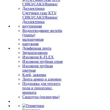
Счетчики газа/ КТЗ/
СИКЗ/САКЗ/Ящики/
Диэлектрики
внутренняя
Водоотводящие желоба
(трапы)
малошумная
наружняя
Демферная лента
Звукоизоляции
Изоляция K-FLEX
Изоляция трубная серая
Изоляция трубная
цветная
Клей, зажимы
Лента армир и алюмин
Подложка для теплого
пола и пеноплекс,
минвата
Скорлупа (цилиндры)