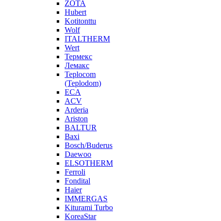
ZOTA
Hubert
Kotitonttu
Wolf
ITALTHERM
Wert
Термекс
Лемакс
Teplocom
(Teplodom)
ECA
ACV
Arderia
Ariston
BALTUR
Baxi
Bosch/Buderus
Daewoo
ELSOTHERM
Ferroli
Fondital
Haier
IMMERGAS
Kiturami Turbo
KoreaStar