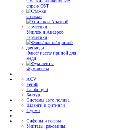
Смазки силиконовые/
спреи/ ОУГ
Стяжки
Унилок и Анаэроб
герметики
Флюс/ паста/ припой для
меди
Фум-ленты
ACV
Ferolli
Lamborgini
Балтур
Системы авто полива
Шланги и фитинги
Пурмо
Сифоны и гофры
Унитазы, раковины,