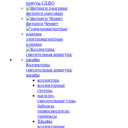
хомуты GEBO
фитинги цанговые
фитинги Чермет
электромагнитные
клапана
Коллекторы,
смесительная арматура/
шкафы
коллектора
коллекторные
группы
насосно-
смесительные узлы,
байпасы,
термосмесители,
унибоксы
Шкафы
коллекторные