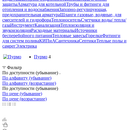
защиты
Арматура для котельной
Трубы и фитинги для
отопления и водоснабжения
Запорно-регулирующая,
предохранительная арматура
Шланги газовые, водяные, для
смесителей и гидрофора
Теплоноситель
Счетчики воды/ тепла/
газа
Инструмент
Канализация
Теплоизоляция и
звукоизоляция
Расходные материалы
Источники
бесперебойного питания
Тепловые завесы
Горелки
Фитинги
для систем полива
КИПиА
Сантехника
Септики
Теплые полы и
самрег
Электрика
Пурмо
4
Фильтр
По доступности (убывание)
По алфавиту (убывание)
По алфавиту (возрастание)
По доступности (убывание)
По цене (убывание)
По цене (возрастание)