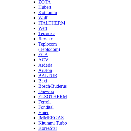
ZOTA
Hubert
Kotitonttu
Wolf
ITALTHERM
Wert
Термекс
Лемакс
Teplocom
(Teplodom)
ECA
ACV
Arderia
Ariston
BALTUR
Baxi
Bosch/Buderus
Daewoo
ELSOTHERM
Ferroli
Fondital
Haier
IMMERGAS
Kiturami Turbo
KoreaStar