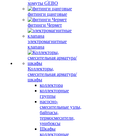
хомуты GEBO
фитинги цанговые
фитинги Чермет
электромагнитные
клапана
Коллекторы,
смесительная арматура/
шкафы
коллектора
коллекторные
группы
насосно-
смесительные узлы,
байпасы,
термосмесители,
унибоксы
Шкафы
коллекторные