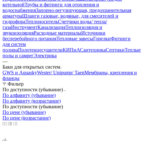
котельной
Трубы и фитинги для отопления и
водоснабжения
Запорно-регулирующая, предохранительная
арматура
Шланги газовые, водяные, для смесителей и
гидрофора
Теплоноситель
Счетчики воды/ тепла/
газа
Инструмент
Канализация
Теплоизоляция и
звукоизоляция
Расходные материалы
Источники
бесперебойного питания
Тепловые завесы
Горелки
Фитинги
для систем
полива
Полотенцесушители
КИПиА
Сантехника
Септики
Теплые
полы и самрег
Электрика
—
Баки для открытых систем
GWS и Aquasky
Wester/ Unipump/ Taen
Мембраны, крепления и
фланцы
Фильтр
По доступности (убывание)
По алфавиту (убывание)
По алфавиту (возрастание)
По доступности (убывание)
По цене (убывание)
По цене (возрастание)