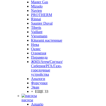
Master Gas
Mizudo
Navien
PROTHERM
Rinnai
Saunier Duval
Tiberis
Vaillant
Viessmann
Кiturami настенные
Нева
Оазис
Олимпия
Пирамида
ЖМЗ/Атем/Сигнал/
Сиберия/РГА/Газо-
горелочные
устройства
Aналоги
Форсунки
Эван
+ ЕЩЕ 33
насосы
Aquario