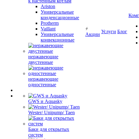
к настенным котлам
Ariston
Универсальные
Ком
конденсационные
Protherm
Vaillant
Услуги
Блог
Универсальные
Акции
конвекционные
нержавеющие
двустенные
нержавеющие
одностенные
GWS и Aquasky
Wester/ Unipump/ Taen
Баки для открытых
систем