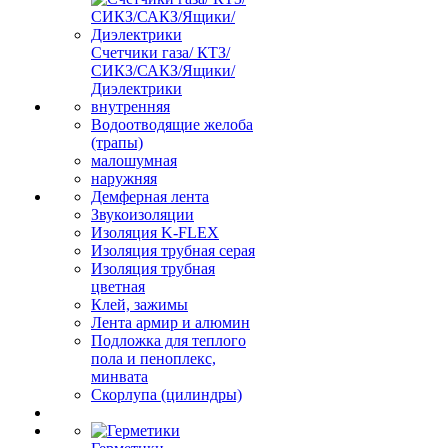
Счетчики газа/ КТЗ/
СИКЗ/САКЗ/Ящики/
Диэлектрики
внутренняя
Водоотводящие желоба
(трапы)
малошумная
наружняя
Демферная лента
Звукоизоляции
Изоляция K-FLEX
Изоляция трубная серая
Изоляция трубная
цветная
Клей, зажимы
Лента армир и алюмин
Подложка для теплого
пола и пеноплекс,
минвата
Скорлупа (цилиндры)