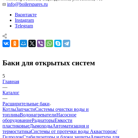
info@boilerspares.ru
Вконтакте
Instagram
Telegram
Баки для открытых систем
5
Главная
—
Каталог
—
Расширительные баки
Котлы
Запчасти
Системы очистки воды и
топлива
Водонагреватели
Насосное
оборудование
Радиаторы
Емкости
пластиковые
Дымоходы
Автоматизация и
термостатика
Системы от протечки воды Аквасторож/
Гидролок
Стабилизаторы и блоки защиты
Арматура для