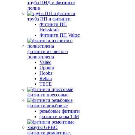
труба ПНД и фитинги/
полив
труба ПП и фитинги
Фитинги ПП
Heisskraft
Фитинги ПП Valtec
фитинги из шитого
полиэтилена
Valtec
Uponor
Hoobs
Rehau
TECE
фитинги прессовые
фитинги резьбовые
резьбовые фитинги
фитинги хром TIM
фитинги ремонтные,