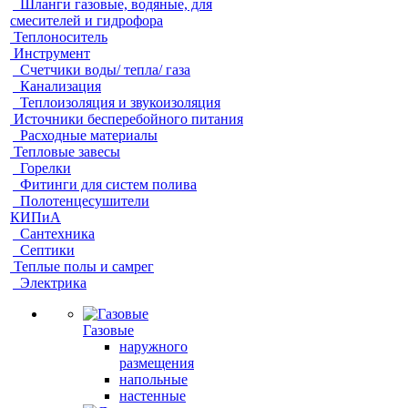
Шланги газовые, водяные, для
смесителей и гидрофора
Теплоноситель
Инструмент
Счетчики воды/ тепла/ газа
Канализация
Теплоизоляция и звукоизоляция
Источники бесперебойного питания
Расходные материалы
Тепловые завесы
Горелки
Фитинги для систем полива
Полотенцесушители
КИПиА
Сантехника
Септики
Теплые полы и самрег
Электрика
Газовые
наружного
размещения
напольные
настенные