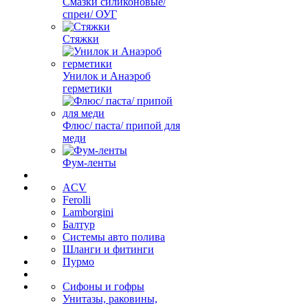
Смазки силиконовые/
спреи/ ОУГ
Стяжки
Унилок и Анаэроб
герметики
Флюс/ паста/ припой для
меди
Фум-ленты
ACV
Ferolli
Lamborgini
Балтур
Системы авто полива
Шланги и фитинги
Пурмо
Сифоны и гофры
Унитазы, раковины,