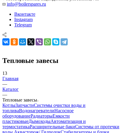
info@boilerspares.ru
Вконтакте
Instagram
Telegram
Тепловые завесы
13
Главная
—
Каталог
—
Тепловые завесы
Котлы
Запчасти
Системы очистки воды и
топлива
Водонагреватели
Насосное
оборудование
Радиаторы
Емкости
пластиковые
Дымоходы
Автоматизация и
термостатика
Расширительные баки
Системы от протечки
воды Аквасторож/ Гидролок
Стабилизаторы и блоки