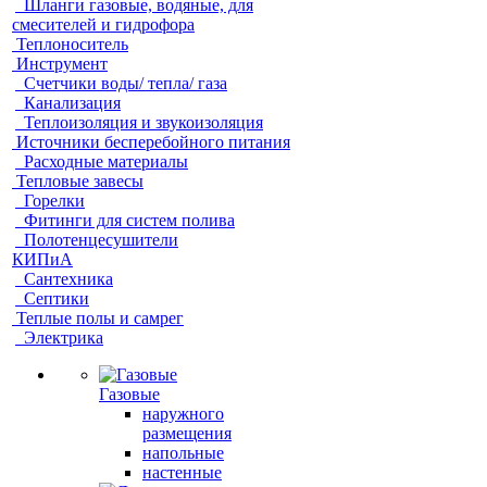
Шланги газовые, водяные, для
смесителей и гидрофора
Теплоноситель
Инструмент
Счетчики воды/ тепла/ газа
Канализация
Теплоизоляция и звукоизоляция
Источники бесперебойного питания
Расходные материалы
Тепловые завесы
Горелки
Фитинги для систем полива
Полотенцесушители
КИПиА
Сантехника
Септики
Теплые полы и самрег
Электрика
Газовые
наружного
размещения
напольные
настенные