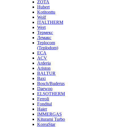
ZOTA
Hubert
Kotitonttu
Wolf
ITALTHERM
Wert
Термекс
Лемакс
Teplocom
(Teplodom)
ECA
ACV
Arderia
Ariston
BALTUR
Baxi
Bosch/Buderus
Daewoo
ELSOTHERM
Ferroli
Fondital
Haier
IMMERGAS
Kiturami Turbo
KoreaStar