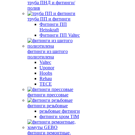
труба ПНД и фитинги/
полив
труба ПП и фитинги
Фитинги ПП
Heisskraft
Фитинги ПП Valtec
фитинги из шитого
полиэтилена
Valtec
Uponor
Hoobs
Rehau
TECE
фитинги прессовые
фитинги резьбовые
резьбовые фитинги
фитинги хром TIM
фитинги ремонтные,