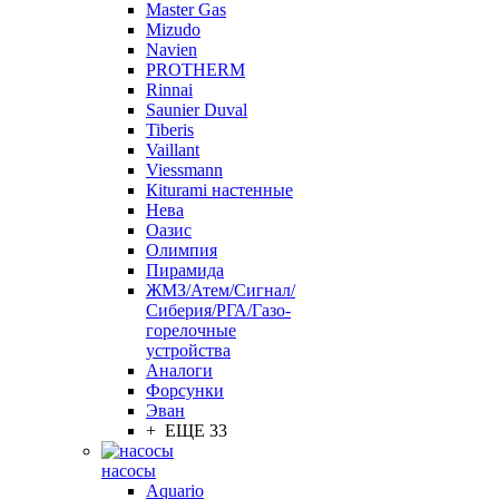
Master Gas
Mizudo
Navien
PROTHERM
Rinnai
Saunier Duval
Tiberis
Vaillant
Viessmann
Кiturami настенные
Нева
Оазис
Олимпия
Пирамида
ЖМЗ/Атем/Сигнал/
Сиберия/РГА/Газо-
горелочные
устройства
Aналоги
Форсунки
Эван
+ ЕЩЕ 33
насосы
Aquario