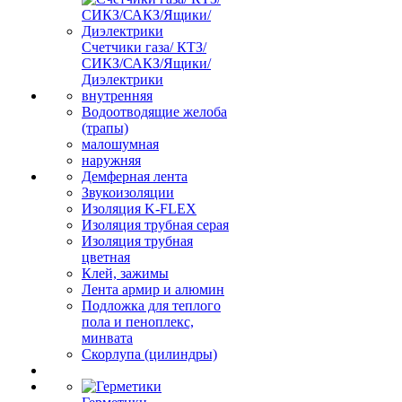
Счетчики газа/ КТЗ/
СИКЗ/САКЗ/Ящики/
Диэлектрики
внутренняя
Водоотводящие желоба
(трапы)
малошумная
наружняя
Демферная лента
Звукоизоляции
Изоляция K-FLEX
Изоляция трубная серая
Изоляция трубная
цветная
Клей, зажимы
Лента армир и алюмин
Подложка для теплого
пола и пеноплекс,
минвата
Скорлупа (цилиндры)