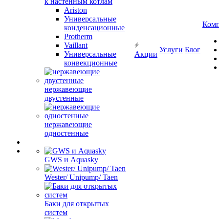
к настенным котлам
Ariston
Универсальные
Ком
конденсационные
Protherm
Vaillant
Услуги
Блог
Универсальные
Акции
конвекционные
нержавеющие
двустенные
нержавеющие
одностенные
GWS и Aquasky
Wester/ Unipump/ Taen
Баки для открытых
систем