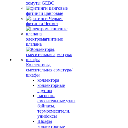
хомуты GEBO
фитинги цанговые
фитинги Чермет
электромагнитные
клапана
Коллекторы,
смесительная арматура/
шкафы
коллектора
коллекторные
группы
насосно-
смесительные узлы,
байпасы,
термосмесители,
унибоксы
Шкафы
коллекторные