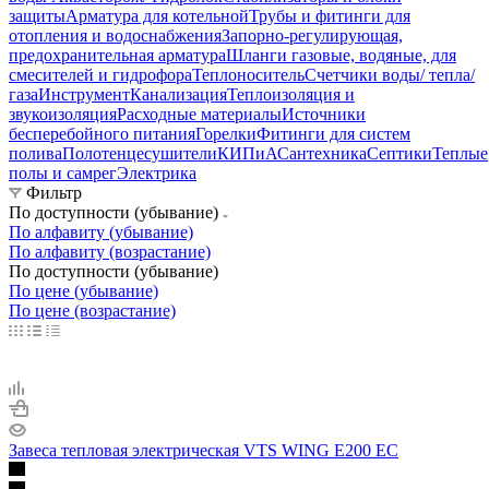
защиты
Арматура для котельной
Трубы и фитинги для
отопления и водоснабжения
Запорно-регулирующая,
предохранительная арматура
Шланги газовые, водяные, для
смесителей и гидрофора
Теплоноситель
Счетчики воды/ тепла/
газа
Инструмент
Канализация
Теплоизоляция и
звукоизоляция
Расходные материалы
Источники
бесперебойного питания
Горелки
Фитинги для систем
полива
Полотенцесушители
КИПиА
Сантехника
Септики
Теплые
полы и самрег
Электрика
Фильтр
По доступности (убывание)
По алфавиту (убывание)
По алфавиту (возрастание)
По доступности (убывание)
По цене (убывание)
По цене (возрастание)
Завеса тепловая электрическая VTS WING E200 EC