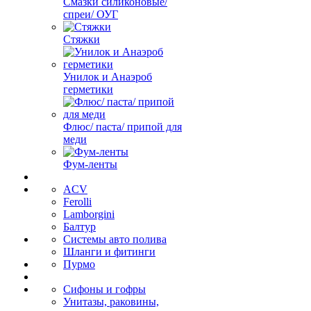
Смазки силиконовые/
спреи/ ОУГ
Стяжки
Унилок и Анаэроб
герметики
Флюс/ паста/ припой для
меди
Фум-ленты
ACV
Ferolli
Lamborgini
Балтур
Системы авто полива
Шланги и фитинги
Пурмо
Сифоны и гофры
Унитазы, раковины,