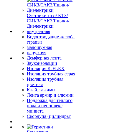
Счетчики газа/ КТЗ/
СИКЗ/САКЗ/Ящики/
Диэлектрики
внутренняя
Водоотводящие желоба
(трапы)
малошумная
наружняя
Демферная лента
Звукоизоляции
Изоляция K-FLEX
Изоляция трубная серая
Изоляция трубная
цветная
Клей, зажимы
Лента армир и алюмин
Подложка для теплого
пола и пеноплекс,
минвата
Скорлупа (цилиндры)