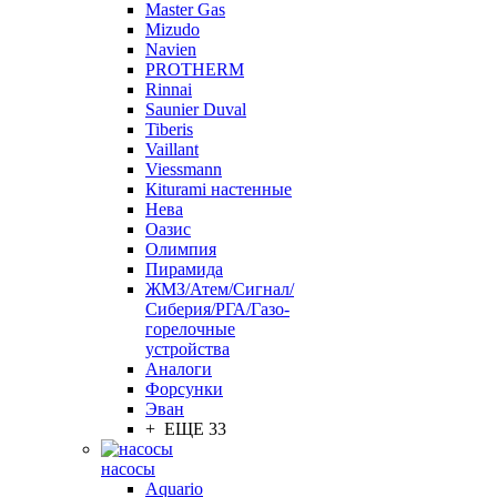
Master Gas
Mizudo
Navien
PROTHERM
Rinnai
Saunier Duval
Tiberis
Vaillant
Viessmann
Кiturami настенные
Нева
Оазис
Олимпия
Пирамида
ЖМЗ/Атем/Сигнал/
Сиберия/РГА/Газо-
горелочные
устройства
Aналоги
Форсунки
Эван
+ ЕЩЕ 33
насосы
Aquario