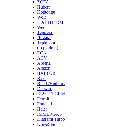
ZOTA
Hubert
Kotitonttu
Wolf
ITALTHERM
Wert
Термекс
Лемакс
Teplocom
(Teplodom)
ECA
ACV
Arderia
Ariston
BALTUR
Baxi
Bosch/Buderus
Daewoo
ELSOTHERM
Ferroli
Fondital
Haier
IMMERGAS
Kiturami Turbo
KoreaStar