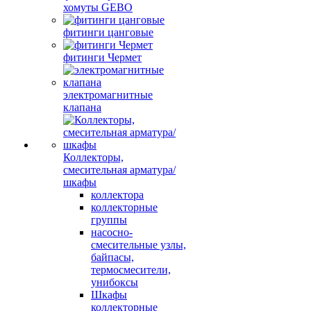
хомуты GEBO
фитинги цанговые
фитинги Чермет
электромагнитные
клапана
Коллекторы,
смесительная арматура/
шкафы
коллектора
коллекторные
группы
насосно-
смесительные узлы,
байпасы,
термосмесители,
унибоксы
Шкафы
коллекторные