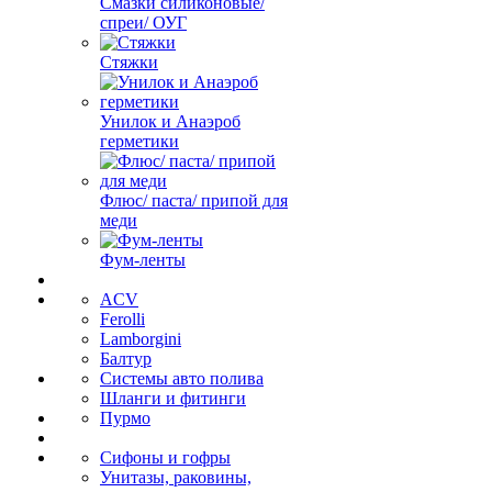
Смазки силиконовые/
спреи/ ОУГ
Стяжки
Унилок и Анаэроб
герметики
Флюс/ паста/ припой для
меди
Фум-ленты
ACV
Ferolli
Lamborgini
Балтур
Системы авто полива
Шланги и фитинги
Пурмо
Сифоны и гофры
Унитазы, раковины,