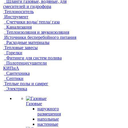
Шланги газовые, водяные, для
смесителей и гидрофора
Теплоноситель
Инструмент
Счетчики воды/ тепла/ газа
Канализация
Теплоизоляция и звукоизоляция
Источники бесперебойного питания
Расходные материалы
Тепловые завесы
Горелки
Фитинги для систем полива
Полотенцесушители
КИПиА
Сантехника
Септики
Теплые полы и самрег
Электрика
Газовые
наружного
размещения
напольные
настенные