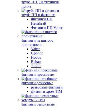
труба ПНД и фитинги/
полив
труба ПП и фитинги
Фитинги ПП
Heisskraft
Фитинги ПП Valtec
фитинги из шитого
полиэтилена
Valtec
Uponor
Hoobs
Rehau
TECE
фитинги прессовые
фитинги резьбовые
резьбовые фитинги
фитинги хром TIM
фитинги ремонтные,