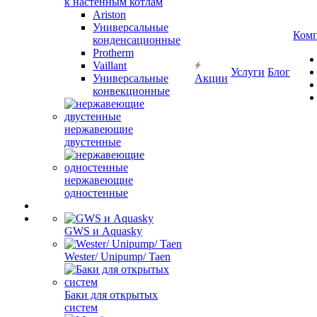
к настенным котлам
Ariston
Универсальные
Ком
конденсационные
Protherm
Vaillant
Услуги
Блог
Универсальные
Акции
конвекционные
нержавеющие
двустенные
нержавеющие
одностенные
GWS и Aquasky
Wester/ Unipump/ Taen
Баки для открытых
систем