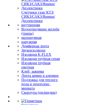
Счетчики газа/ КТЗ/
СИКЗ/САКЗ/Ящики/
Диэлектрики
внутренняя
Водоотводящие желоба
(трапы)
малошумная
наружняя
Демферная лента
Звукоизоляции
Изоляция K-FLEX
Изоляция трубная серая
Изоляция трубная
цветная
Клей, зажимы
Лента армир и алюмин
Подложка для теплого
пола и пеноплекс,
минвата
Скорлупа (цилиндры)