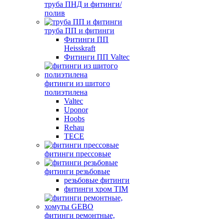
труба ПНД и фитинги/
полив
труба ПП и фитинги
Фитинги ПП
Heisskraft
Фитинги ПП Valtec
фитинги из шитого
полиэтилена
Valtec
Uponor
Hoobs
Rehau
TECE
фитинги прессовые
фитинги резьбовые
резьбовые фитинги
фитинги хром TIM
фитинги ремонтные,