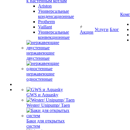
к настенным котлам
Ariston
Универсальные
Ком
конденсационные
Protherm
Vaillant
Услуги
Блог
Универсальные
Акции
конвекционные
нержавеющие
двустенные
нержавеющие
одностенные
GWS и Aquasky
Wester/ Unipump/ Taen
Баки для открытых
систем