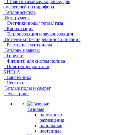
Шланги газовые, водяные, для
смесителей и гидрофора
Теплоноситель
Инструмент
Счетчики воды/ тепла/ газа
Канализация
Теплоизоляция и звукоизоляция
Источники бесперебойного питания
Расходные материалы
Тепловые завесы
Горелки
Фитинги для систем полива
Полотенцесушители
КИПиА
Сантехника
Септики
Теплые полы и самрег
Электрика
Газовые
наружного
размещения
напольные
настенные