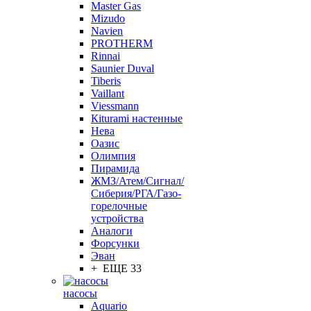
Master Gas
Mizudo
Navien
PROTHERM
Rinnai
Saunier Duval
Tiberis
Vaillant
Viessmann
Кiturami настенные
Нева
Оазис
Олимпия
Пирамида
ЖМЗ/Атем/Сигнал/
Сиберия/РГА/Газо-
горелочные
устройства
Aналоги
Форсунки
Эван
+ ЕЩЕ 33
насосы
Aquario