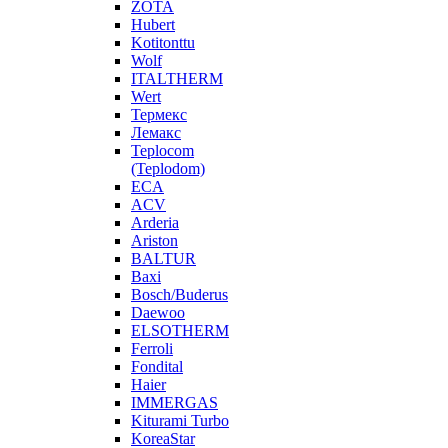
ZOTA
Hubert
Kotitonttu
Wolf
ITALTHERM
Wert
Термекс
Лемакс
Teplocom
(Teplodom)
ECA
ACV
Arderia
Ariston
BALTUR
Baxi
Bosch/Buderus
Daewoo
ELSOTHERM
Ferroli
Fondital
Haier
IMMERGAS
Kiturami Turbo
KoreaStar