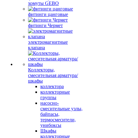
хомуты GEBO
фитинги цанговые
фитинги Чермет
электромагнитные
клапана
Коллекторы,
смесительная арматура/
шкафы
коллектора
коллекторные
группы
насосно-
смесительные узлы,
байпасы,
термосмесители,
унибоксы
Шкафы
коллекторные