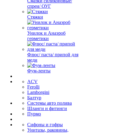
Смазки силиконовые/
спреи/ ОУГ
Стяжки
Унилок и Анаэроб
герметики
Флюс/ паста/ припой для
меди
Фум-ленты
ACV
Ferolli
Lamborgini
Балтур
Системы авто полива
Шланги и фитинги
Пурмо
Сифоны и гофры
Унитазы, раковины,