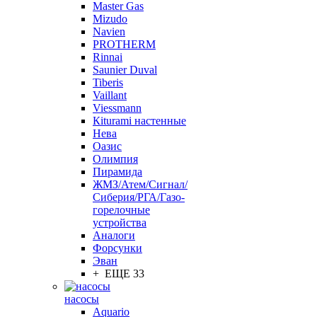
Master Gas
Mizudo
Navien
PROTHERM
Rinnai
Saunier Duval
Tiberis
Vaillant
Viessmann
Кiturami настенные
Нева
Оазис
Олимпия
Пирамида
ЖМЗ/Атем/Сигнал/
Сиберия/РГА/Газо-
горелочные
устройства
Aналоги
Форсунки
Эван
+ ЕЩЕ 33
насосы
Aquario