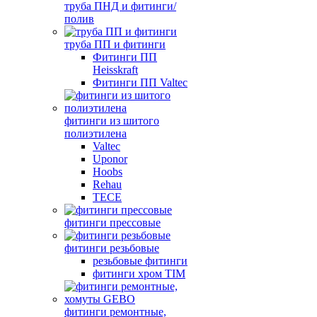
труба ПНД и фитинги/
полив
труба ПП и фитинги
Фитинги ПП
Heisskraft
Фитинги ПП Valtec
фитинги из шитого
полиэтилена
Valtec
Uponor
Hoobs
Rehau
TECE
фитинги прессовые
фитинги резьбовые
резьбовые фитинги
фитинги хром TIM
фитинги ремонтные,