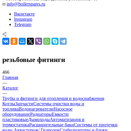
info@boilerspares.ru
Вконтакте
Instagram
Telegram
резьбовые фитинги
466
Главная
—
Каталог
—
Трубы и фитинги для отопления и водоснабжения
Котлы
Запчасти
Системы очистки воды и
топлива
Водонагреватели
Насосное
оборудование
Радиаторы
Емкости
пластиковые
Дымоходы
Автоматизация и
термостатика
Расширительные баки
Системы от протечки
воды Аквасторож/ Гидролок
Стабилизаторы и блоки