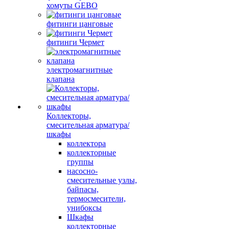
хомуты GEBO
фитинги цанговые
фитинги Чермет
электромагнитные
клапана
Коллекторы,
смесительная арматура/
шкафы
коллектора
коллекторные
группы
насосно-
смесительные узлы,
байпасы,
термосмесители,
унибоксы
Шкафы
коллекторные