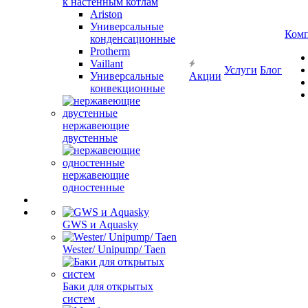
к настенным котлам
Ariston
Универсальные
Ком
конденсационные
Protherm
Vaillant
Услуги
Блог
Универсальные
Акции
конвекционные
нержавеющие
двустенные
нержавеющие
одностенные
GWS и Aquasky
Wester/ Unipump/ Taen
Баки для открытых
систем