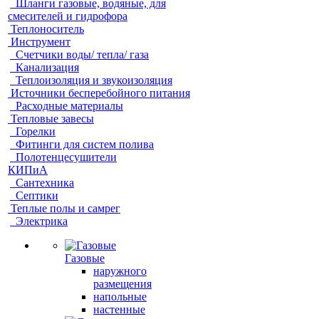
Шланги газовые, водяные, для
смесителей и гидрофора
Теплоноситель
Инструмент
Счетчики воды/ тепла/ газа
Канализация
Теплоизоляция и звукоизоляция
Источники бесперебойного питания
Расходные материалы
Тепловые завесы
Горелки
Фитинги для систем полива
Полотенцесушители
КИПиА
Сантехника
Септики
Теплые полы и самрег
Электрика
Газовые
наружного
размещения
напольные
настенные