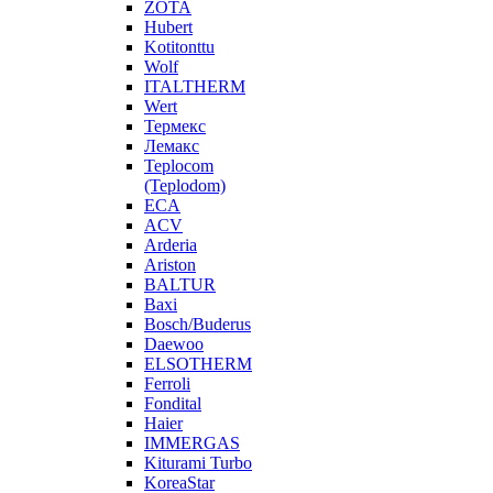
ZOTA
Hubert
Kotitonttu
Wolf
ITALTHERM
Wert
Термекс
Лемакс
Teplocom
(Teplodom)
ECA
ACV
Arderia
Ariston
BALTUR
Baxi
Bosch/Buderus
Daewoo
ELSOTHERM
Ferroli
Fondital
Haier
IMMERGAS
Kiturami Turbo
KoreaStar