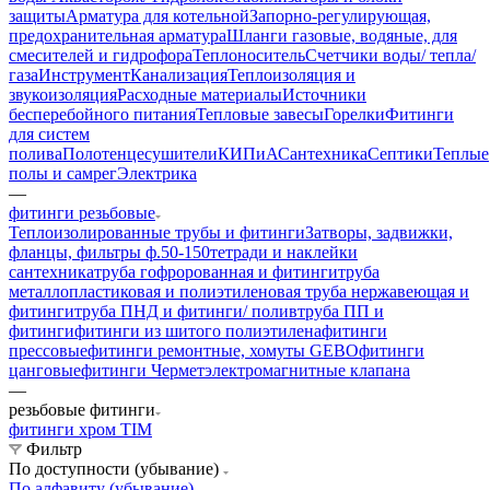
защиты
Арматура для котельной
Запорно-регулирующая,
предохранительная арматура
Шланги газовые, водяные, для
смесителей и гидрофора
Теплоноситель
Счетчики воды/ тепла/
газа
Инструмент
Канализация
Теплоизоляция и
звукоизоляция
Расходные материалы
Источники
бесперебойного питания
Тепловые завесы
Горелки
Фитинги
для систем
полива
Полотенцесушители
КИПиА
Сантехника
Септики
Теплые
полы и самрег
Электрика
—
фитинги резьбовые
Теплоизолированные трубы и фитинги
Затворы, задвижки,
фланцы, фильтры ф.50-150
тетради и наклейки
сантехника
труба гофророванная и фитинги
труба
металлопластиковая и полиэтиленовая
труба нержавеющая и
фитинги
труба ПНД и фитинги/ полив
труба ПП и
фитинги
фитинги из шитого полиэтилена
фитинги
прессовые
фитинги ремонтные, хомуты GEBO
фитинги
цанговые
фитинги Чермет
электромагнитные клапана
—
резьбовые фитинги
фитинги хром TIM
Фильтр
По доступности (убывание)
По алфавиту (убывание)