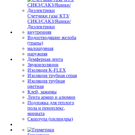
Счетчики газа/ КТЗ/
СИКЗ/САКЗ/Ящики/
Диэлектрики
внутренняя
Водоотводящие желоба
(трапы)
малошумная
наружняя
Демферная лента
Звукоизоляции
Изоляция K-FLEX
Изоляция трубная серая
Изоляция трубная
цветная
Клей, зажимы
Лента армир и алюмин
Подложка для теплого
пола и пеноплекс,
минвата
Скорлупа (цилиндры)