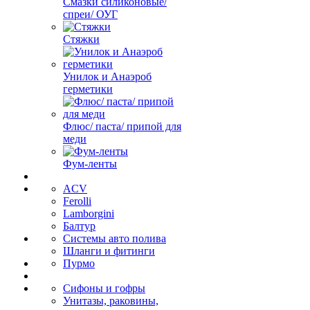
Смазки силиконовые/
спреи/ ОУГ
Стяжки
Унилок и Анаэроб
герметики
Флюс/ паста/ припой для
меди
Фум-ленты
ACV
Ferolli
Lamborgini
Балтур
Системы авто полива
Шланги и фитинги
Пурмо
Сифоны и гофры
Унитазы, раковины,