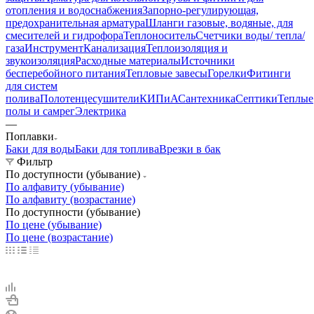
отопления и водоснабжения
Запорно-регулирующая,
предохранительная арматура
Шланги газовые, водяные, для
смесителей и гидрофора
Теплоноситель
Счетчики воды/ тепла/
газа
Инструмент
Канализация
Теплоизоляция и
звукоизоляция
Расходные материалы
Источники
бесперебойного питания
Тепловые завесы
Горелки
Фитинги
для систем
полива
Полотенцесушители
КИПиА
Сантехника
Септики
Теплые
полы и самрег
Электрика
—
Поплавки
Баки для воды
Баки для топлива
Врезки в бак
Фильтр
По доступности (убывание)
По алфавиту (убывание)
По алфавиту (возрастание)
По доступности (убывание)
По цене (убывание)
По цене (возрастание)