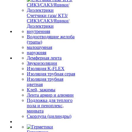
Счетчики газа/ КТЗ/
СИКЗ/САКЗ/Ящики/
Диэлектрики
внутренняя
Водоотводящие желоба
(трапы)
малошумная
наружняя
Демферная лента
Звукоизоляции
Изоляция K-FLEX
Изоляция трубная серая
Изоляция трубная
цветная
Клей, зажимы
Лента армир и алюмин
Подложка для теплого
пола и пеноплекс,
минвата
Скорлупа (цилиндры)