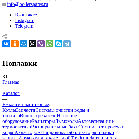
info@boilerspares.ru
Вконтакте
Instagram
Telegram
Поплавки
31
Главная
—
Каталог
—
Емкости пластиковые
Котлы
Запчасти
Системы очистки воды и
топлива
Водонагреватели
Насосное
оборудование
Радиаторы
Дымоходы
Автоматизация и
термостатика
Расширительные баки
Системы от протечки
воды Аквасторож/ Гидролок
Стабилизаторы и блоки
защиты
Арматура для котельной
Трубы и фитинги для