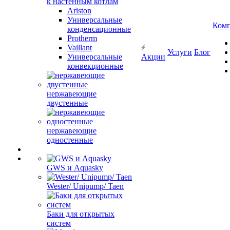
к настенным котлам
Ariston
Универсальные
Ком
конденсационные
Protherm
Vaillant
Услуги
Блог
Универсальные
Акции
конвекционные
нержавеющие
двустенные
нержавеющие
одностенные
GWS и Aquasky
Wester/ Unipump/ Taen
Баки для открытых
систем