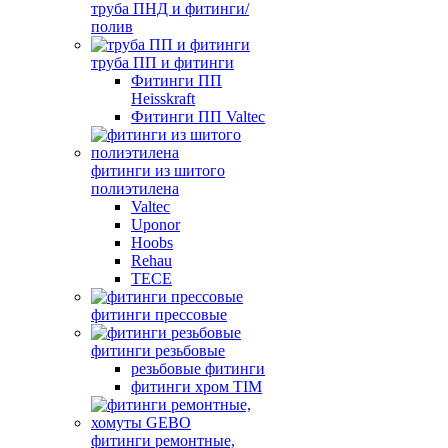
труба ПНД и фитинги/
полив
труба ПП и фитинги
Фитинги ПП
Heisskraft
Фитинги ПП Valtec
фитинги из шитого
полиэтилена
Valtec
Uponor
Hoobs
Rehau
TECE
фитинги прессовые
фитинги резьбовые
резьбовые фитинги
фитинги хром TIM
фитинги ремонтные,