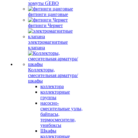
хомуты GEBO
фитинги цанговые
фитинги Чермет
электромагнитные
клапана
Коллекторы,
смесительная арматура/
шкафы
коллектора
коллекторные
группы
насосно-
смесительные узлы,
байпасы,
термосмесители,
унибоксы
Шкафы
коллекторные