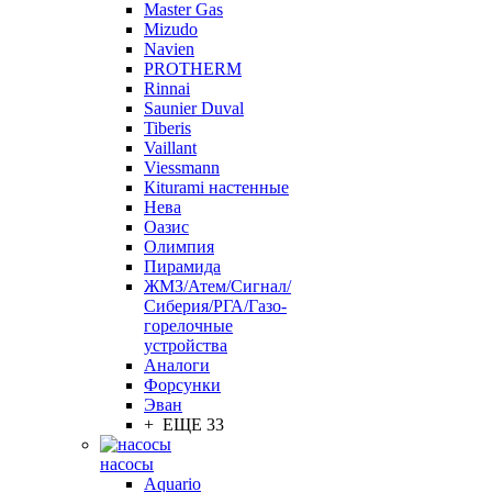
Master Gas
Mizudo
Navien
PROTHERM
Rinnai
Saunier Duval
Tiberis
Vaillant
Viessmann
Кiturami настенные
Нева
Оазис
Олимпия
Пирамида
ЖМЗ/Атем/Сигнал/
Сиберия/РГА/Газо-
горелочные
устройства
Aналоги
Форсунки
Эван
+ ЕЩЕ 33
насосы
Aquario