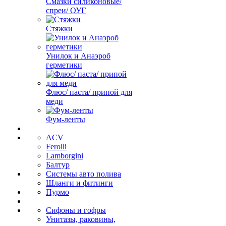
Смазки силиконовые/
спреи/ ОУГ
Стяжки
Унилок и Анаэроб
герметики
Флюс/ паста/ припой для
меди
Фум-ленты
ACV
Ferolli
Lamborgini
Балтур
Системы авто полива
Шланги и фитинги
Пурмо
Сифоны и гофры
Унитазы, раковины,