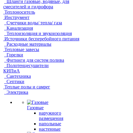
Шланги газовые, водяные, для
смесителей и гидрофора
Теплоноситель
Инструмент
Счетчики воды/ тепла/ газа
Канализация
Теплоизоляция и звукоизоляция
Источники бесперебойного питания
Расходные материалы
Тепловые завесы
Горелки
Фитинги для систем полива
Полотенцесушители
КИПиА
Сантехника
Септики
Теплые полы и самрег
Электрика
Газовые
наружного
размещения
напольные
настенные