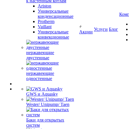
к настенным котлам
Ariston
Универсальные
Ком
конденсационные
Protherm
Vaillant
Услуги
Блог
Универсальные
Акции
конвекционные
нержавеющие
двустенные
нержавеющие
одностенные
GWS и Aquasky
Wester/ Unipump/ Taen
Баки для открытых
систем