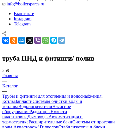
info@boilerspares.ru
Вконтакте
Instagram
Telegram
труба ПНД и фитинги/ полив
259
Главная
—
Каталог
—
Трубы и фитинги для отопления и водоснабжения
Котлы
Запчасти
Системы очистки воды и
топлива
Водонагреватели
Насосное
оборудование
Радиаторы
Емкости
пластиковые
Дымоходы
Автоматизация и
термостатика
Расширительные баки
Системы от протечки
воды Аквасторож/ Гидролок
Стабилизаторы и блоки