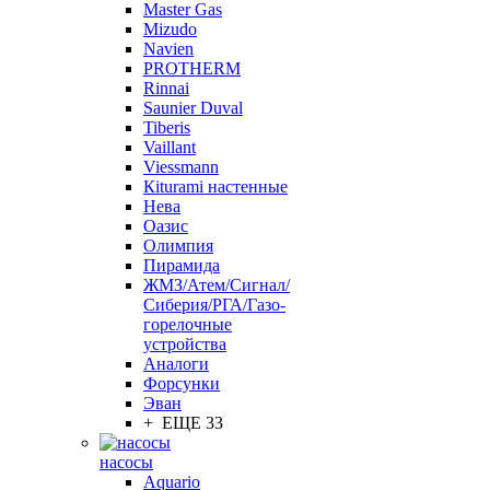
Master Gas
Mizudo
Navien
PROTHERM
Rinnai
Saunier Duval
Tiberis
Vaillant
Viessmann
Кiturami настенные
Нева
Оазис
Олимпия
Пирамида
ЖМЗ/Атем/Сигнал/
Сиберия/РГА/Газо-
горелочные
устройства
Aналоги
Форсунки
Эван
+ ЕЩЕ 33
насосы
Aquario