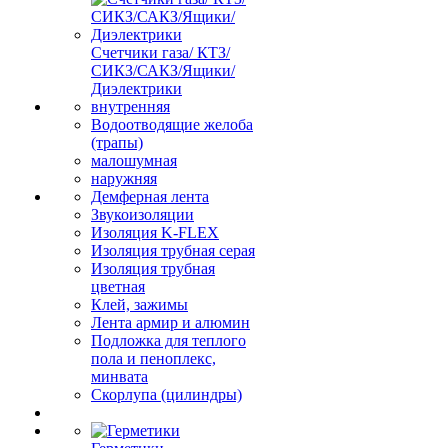
Счетчики газа/ КТЗ/
СИКЗ/САКЗ/Ящики/
Диэлектрики
внутренняя
Водоотводящие желоба
(трапы)
малошумная
наружняя
Демферная лента
Звукоизоляции
Изоляция K-FLEX
Изоляция трубная серая
Изоляция трубная
цветная
Клей, зажимы
Лента армир и алюмин
Подложка для теплого
пола и пеноплекс,
минвата
Скорлупа (цилиндры)