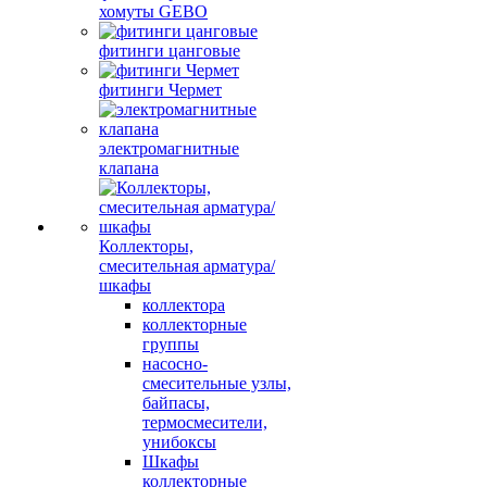
хомуты GEBO
фитинги цанговые
фитинги Чермет
электромагнитные
клапана
Коллекторы,
смесительная арматура/
шкафы
коллектора
коллекторные
группы
насосно-
смесительные узлы,
байпасы,
термосмесители,
унибоксы
Шкафы
коллекторные