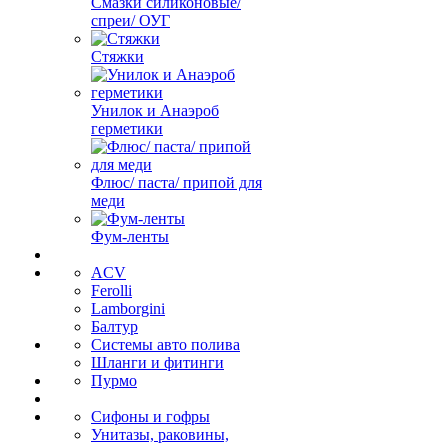
Смазки силиконовые/
спреи/ ОУГ
Стяжки
Унилок и Анаэроб
герметики
Флюс/ паста/ припой для
меди
Фум-ленты
ACV
Ferolli
Lamborgini
Балтур
Системы авто полива
Шланги и фитинги
Пурмо
Сифоны и гофры
Унитазы, раковины,