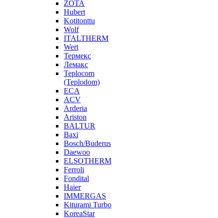
ZOTA
Hubert
Kotitonttu
Wolf
ITALTHERM
Wert
Термекс
Лемакс
Teplocom
(Teplodom)
ECA
ACV
Arderia
Ariston
BALTUR
Baxi
Bosch/Buderus
Daewoo
ELSOTHERM
Ferroli
Fondital
Haier
IMMERGAS
Kiturami Turbo
KoreaStar