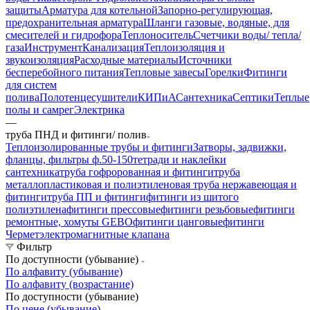
защиты
Арматура для котельной
Запорно-регулирующая,
предохранительная арматура
Шланги газовые, водяные, для
смесителей и гидрофора
Теплоноситель
Счетчики воды/ тепла/
газа
Инструмент
Канализация
Теплоизоляция и
звукоизоляция
Расходные материалы
Источники
бесперебойного питания
Тепловые завесы
Горелки
Фитинги
для систем
полива
Полотенцесушители
КИПиА
Сантехника
Септики
Теплые
полы и самрег
Электрика
—
труба ПНД и фитинги/ полив
Теплоизолированные трубы и фитинги
Затворы, задвижки,
фланцы, фильтры ф.50-150
тетради и наклейки
сантехника
труба гофророванная и фитинги
труба
металлопластиковая и полиэтиленовая
труба нержавеющая и
фитинги
труба ПП и фитинги
фитинги из шитого
полиэтилена
фитинги прессовые
фитинги резьбовые
фитинги
ремонтные, хомуты GEBO
фитинги цанговые
фитинги
Чермет
электромагнитные клапана
Фильтр
По доступности (убывание)
По алфавиту (убывание)
По алфавиту (возрастание)
По доступности (убывание)
По цене (убывание)