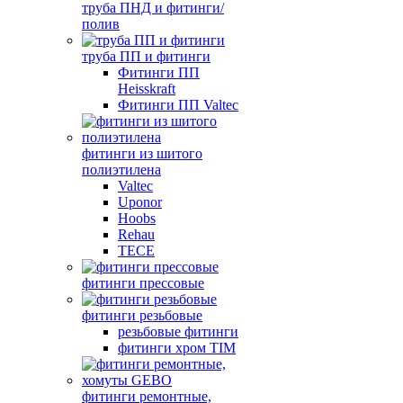
труба ПНД и фитинги/
полив
труба ПП и фитинги
Фитинги ПП
Heisskraft
Фитинги ПП Valtec
фитинги из шитого
полиэтилена
Valtec
Uponor
Hoobs
Rehau
TECE
фитинги прессовые
фитинги резьбовые
резьбовые фитинги
фитинги хром TIM
фитинги ремонтные,