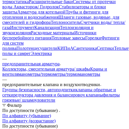
термостатика
Расширительные баки
Системы от протечки
воды Аквасторож/ Гидролок
Стабилизаторы и блоки
защиты
Арматура для котельной
Трубы и фитинги для
отопления и водоснабжения
Шланги газовые, водяные, для
смесителей и гидрофора
Теплоноситель
Счетчики воды/ тепла/
газа
Инструмент
Канализация
Теплоизоляция и
звукоизоляция
Расходные материалы
Источники
бесперебойного питания
Тепловые завесы
Горелки
Фитинги
для систем
полива
Полотенцесушители
КИПиА
Сантехника
Септики
Теплые
полы и самрег
Электрика
—
предохранительная арматура
Коллекторы, смесительная арматура/ шкафы
Краны и
вентиля
манометры/термометры/термоманометры
—
предохранительные клапана и воздухоотводчики
Группы безопасности, автоподпитки
клапаны обратные и
сетки
редуктора давления и балансировоч клапаны
фильтры
грязевые/ шламоуловители
Фильтр
По доступности (убывание)
По алфавиту (убывание)
По алфавиту (возрастание)
По доступности (убывание)