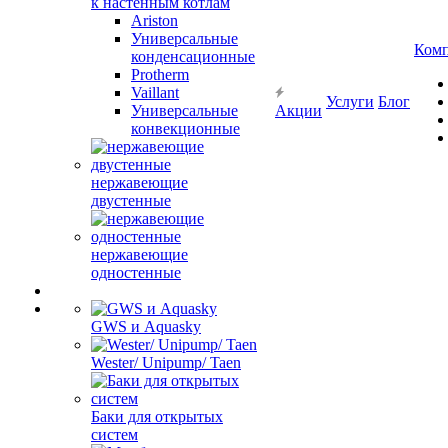
к настенным котлам
Ariston
Универсальные
Ком
конденсационные
Protherm
Vaillant
Услуги
Блог
Универсальные
Акции
конвекционные
нержавеющие
двустенные
нержавеющие
одностенные
GWS и Aquasky
Wester/ Unipump/ Taen
Баки для открытых
систем