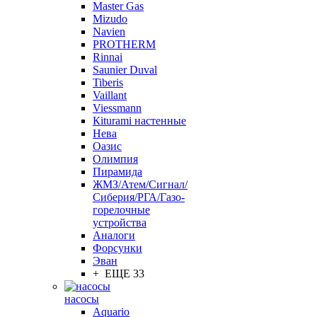
Master Gas
Mizudo
Navien
PROTHERM
Rinnai
Saunier Duval
Tiberis
Vaillant
Viessmann
Кiturami настенные
Нева
Оазис
Олимпия
Пирамида
ЖМЗ/Атем/Сигнал/
Сиберия/РГА/Газо-
горелочные
устройства
Aналоги
Форсунки
Эван
+ ЕЩЕ 33
насосы
Aquario