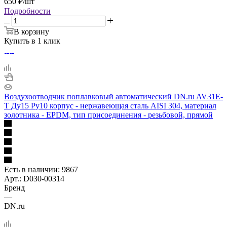
650
₽
/шт
Подробности
В корзину
Купить в 1 клик
Воздухоотводчик поплавковый автоматический DN.ru AV31E-
T Ду15 Ру10 корпус - нержавеющая сталь AISI 304, материал
золотника - EPDM, тип присоединения - резьбовой, прямой
Есть в наличии
: 9867
Арт.: D030-00314
Бренд
—
DN.ru