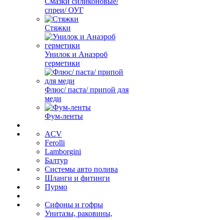
Смазки силиконовые/
спреи/ ОУГ
Стяжки
Унилок и Анаэроб
герметики
Флюс/ паста/ припой для
меди
Фум-ленты
ACV
Ferolli
Lamborgini
Балтур
Системы авто полива
Шланги и фитинги
Пурмо
Сифоны и гофры
Унитазы, раковины,