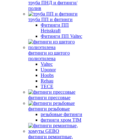
труба ПНД и фитинги/
полив
труба ПП и фитинги
Фитинги ПП
Heisskraft
Фитинги ПП Valtec
фитинги из шитого
полиэтилена
Valtec
Uponor
Hoobs
Rehau
TECE
фитинги прессовые
фитинги резьбовые
резьбовые фитинги
фитинги хром TIM
фитинги ремонтные,