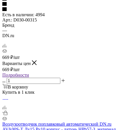
Есть в наличии
: 4994
Арт.: D030-00315
Бренд
—
DN.ru
669
₽
/шт
Варианты цен
669
₽
/шт
Подробности
В корзину
Купить в 1 клик
Воздухоотводчик поплавковый автоматический DN.ru
AVA00S-T Ду15 Ру10 корпус - латунь HPb57-3, материал