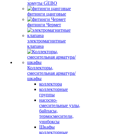
хомуты GEBO
фитинги цанговые
фитинги Чермет
электромагнитные
клапана
Коллекторы,
смесительная арматура/
шкафы
коллектора
коллекторные
группы
насосно-
смесительные узлы,
байпасы,
термосмесители,
унибоксы
Шкафы
коллекторные