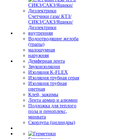
Счетчики газа/ КТЗ/
СИКЗ/САКЗ/Ящики/
Диэлектрики
внутренняя
Водоотводящие желоба
(трапы)
малошумная
наружняя
Демферная лента
Звукоизоляции
Изоляция K-FLEX
Изоляция трубная серая
Изоляция трубная
цветная
Клей, зажимы
Лента армир и алюмин
Подложка для теплого
пола и пеноплекс,
минвата
Скорлупа (цилиндры)