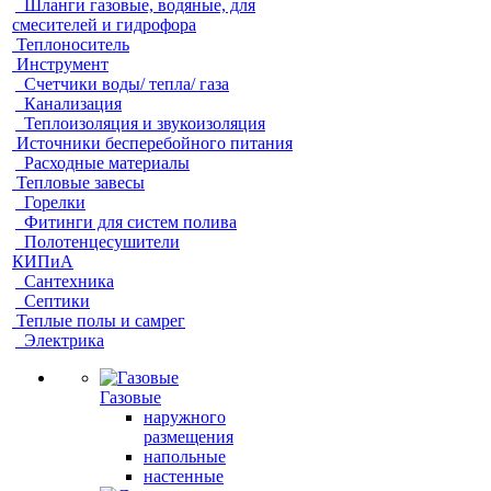
Шланги газовые, водяные, для
смесителей и гидрофора
Теплоноситель
Инструмент
Счетчики воды/ тепла/ газа
Канализация
Теплоизоляция и звукоизоляция
Источники бесперебойного питания
Расходные материалы
Тепловые завесы
Горелки
Фитинги для систем полива
Полотенцесушители
КИПиА
Сантехника
Септики
Теплые полы и самрег
Электрика
Газовые
наружного
размещения
напольные
настенные