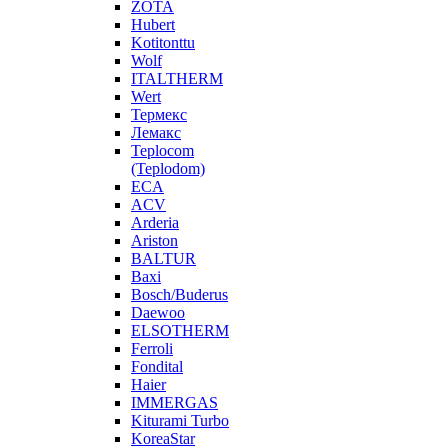
ZOTA
Hubert
Kotitonttu
Wolf
ITALTHERM
Wert
Термекс
Лемакс
Teplocom
(Teplodom)
ECA
ACV
Arderia
Ariston
BALTUR
Baxi
Bosch/Buderus
Daewoo
ELSOTHERM
Ferroli
Fondital
Haier
IMMERGAS
Kiturami Turbo
KoreaStar