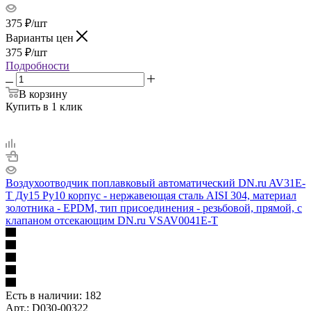
375
₽
/шт
Варианты цен
375
₽
/шт
Подробности
В корзину
Купить в 1 клик
Воздухоотводчик поплавковый автоматический DN.ru AV31E-
T Ду15 Ру10 корпус - нержавеющая сталь AISI 304, материал
золотника - EPDM, тип присоединения - резьбовой, прямой, с
клапаном отсекающим DN.ru VSAV0041E-T
Есть в наличии
: 182
Арт.: D030-00322