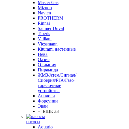
Master Gas
Mizudo
Navien
PROTHERM
Rinnai
Saunier Duval
Tiberis
Vaillant
Viessmann
Кiturami настенные
Нева
Оазис
Олимпия
Пирамида
ЖМЗ/Атем/Сигнал/
Сиберия/РГА/Газо-
горелочные
устройства
Aналоги
Форсунки
Эван
+ ЕЩЕ 33
насосы
Aquario