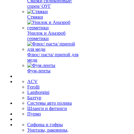
Смазки силиконовые/
спреи/ ОУГ
Стяжки
Унилок и Анаэроб
герметики
Флюс/ паста/ припой для
меди
Фум-ленты
ACV
Ferolli
Lamborgini
Балтур
Системы авто полива
Шланги и фитинги
Пурмо
Сифоны и гофры
Унитазы, раковины,