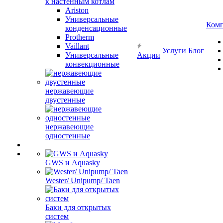
к настенным котлам
Ariston
Универсальные
Ком
конденсационные
Protherm
Vaillant
Услуги
Блог
Универсальные
Акции
конвекционные
нержавеющие
двустенные
нержавеющие
одностенные
GWS и Aquasky
Wester/ Unipump/ Taen
Баки для открытых
систем