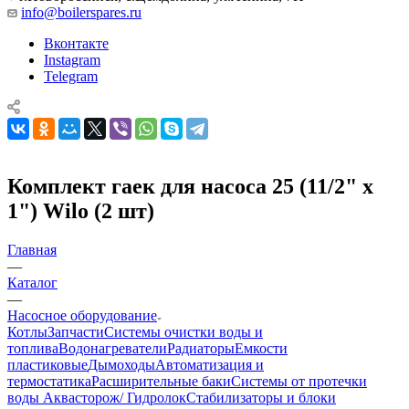
info@boilerspares.ru
Вконтакте
Instagram
Telegram
Комплект гаек для насоса 25 (11/2" х
1") Wilo (2 шт)
Главная
—
Каталог
—
Насосное оборудование
Котлы
Запчасти
Системы очистки воды и
топлива
Водонагреватели
Радиаторы
Емкости
пластиковые
Дымоходы
Автоматизация и
термостатика
Расширительные баки
Системы от протечки
воды Аквасторож/ Гидролок
Стабилизаторы и блоки