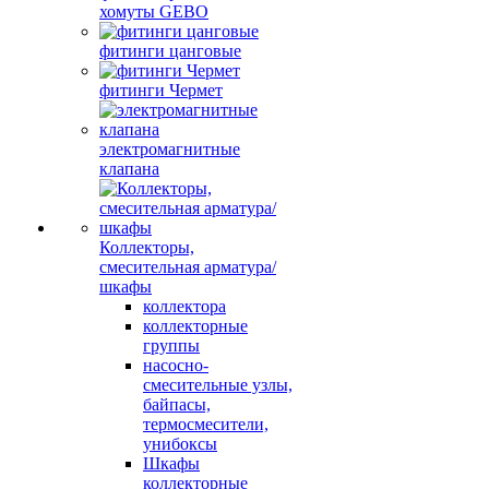
хомуты GEBO
фитинги цанговые
фитинги Чермет
электромагнитные
клапана
Коллекторы,
смесительная арматура/
шкафы
коллектора
коллекторные
группы
насосно-
смесительные узлы,
байпасы,
термосмесители,
унибоксы
Шкафы
коллекторные