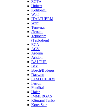
ZOTA
Hubert
Kotitonttu
Wolf
ITALTHERM
Wert
Термекс
Лемакс
Teplocom
(Teplodom)
ECA
ACV
Arderia
Ariston
BALTUR
Baxi
Bosch/Buderus
Daewoo
ELSOTHERM
Ferroli
Fondital
Haier
IMMERGAS
Kiturami Turbo
KoreaStar