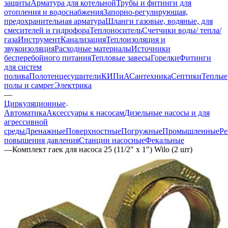
защиты
Арматура для котельной
Трубы и фитинги для
отопления и водоснабжения
Запорно-регулирующая,
предохранительная арматура
Шланги газовые, водяные, для
смесителей и гидрофора
Теплоноситель
Счетчики воды/ тепла/
газа
Инструмент
Канализация
Теплоизоляция и
звукоизоляция
Расходные материалы
Источники
бесперебойного питания
Тепловые завесы
Горелки
Фитинги
для систем
полива
Полотенцесушители
КИПиА
Сантехника
Септики
Теплые
полы и самрег
Электрика
—
Циркуляционные
Автоматика
Аксессуары к насосам
Дизельные насосы и для
агрессивной
среды
Дренажные
Поверхностные
Погружные
Промышленные
Ре
повышения давления
Станции насосные
Фекальные
—
Комплект гаек для насоса 25 (11/2" х 1") Wilo (2 шт)