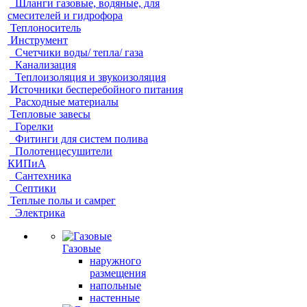
Шланги газовые, водяные, для
смесителей и гидрофора
Теплоноситель
Инструмент
Счетчики воды/ тепла/ газа
Канализация
Теплоизоляция и звукоизоляция
Источники бесперебойного питания
Расходные материалы
Тепловые завесы
Горелки
Фитинги для систем полива
Полотенцесушители
КИПиА
Сантехника
Септики
Теплые полы и самрег
Электрика
Газовые
наружного
размещения
напольные
настенные