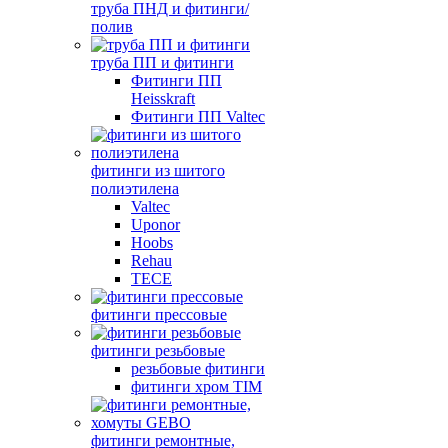
труба ПНД и фитинги/
полив
труба ПП и фитинги
Фитинги ПП
Heisskraft
Фитинги ПП Valtec
фитинги из шитого
полиэтилена
Valtec
Uponor
Hoobs
Rehau
TECE
фитинги прессовые
фитинги резьбовые
резьбовые фитинги
фитинги хром TIM
фитинги ремонтные,