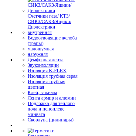
Счетчики газа/ КТЗ/
СИКЗ/САКЗ/Ящики/
Диэлектрики
внутренняя
Водоотводящие желоба
(трапы)
малошумная
наружняя
Демферная лента
Звукоизоляции
Изоляция K-FLEX
Изоляция трубная серая
Изоляция трубная
цветная
Клей, зажимы
Лента армир и алюмин
Подложка для теплого
пола и пеноплекс,
минвата
Скорлупа (цилиндры)