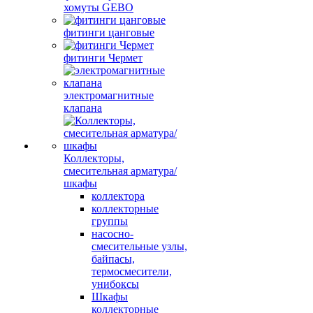
хомуты GEBO
фитинги цанговые
фитинги Чермет
электромагнитные
клапана
Коллекторы,
смесительная арматура/
шкафы
коллектора
коллекторные
группы
насосно-
смесительные узлы,
байпасы,
термосмесители,
унибоксы
Шкафы
коллекторные