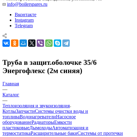
info@boilerspares.ru
Вконтакте
Instagram
Telegram
Труба в защит.оболочке 35/6
Энергофлекс (2м синяя)
Главная
—
Каталог
—
Теплоизоляция и звукоизоляция
Котлы
Запчасти
Системы очистки воды и
топлива
Водонагреватели
Насосное
оборудование
Радиаторы
Емкости
пластиковые
Дымоходы
Автоматизация и
термостатика
Расширительные баки
Системы от протечки