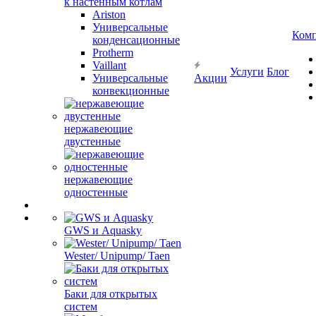
к настенным котлам
Ariston
Универсальные
Ком
конденсационные
Protherm
Vaillant
Услуги
Блог
Универсальные
Акции
конвекционные
нержавеющие
двустенные
нержавеющие
одностенные
GWS и Aquasky
Wester/ Unipump/ Taen
Баки для открытых
систем