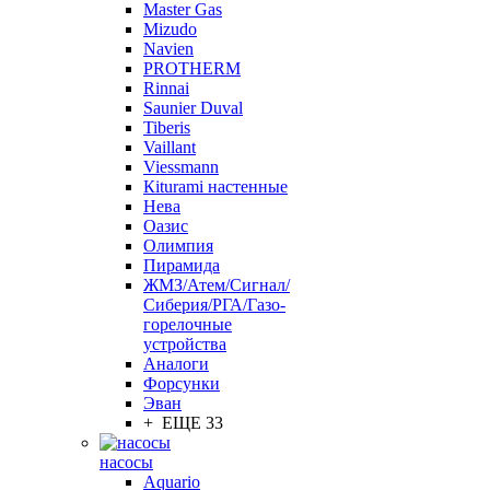
Master Gas
Mizudo
Navien
PROTHERM
Rinnai
Saunier Duval
Tiberis
Vaillant
Viessmann
Кiturami настенные
Нева
Оазис
Олимпия
Пирамида
ЖМЗ/Атем/Сигнал/
Сиберия/РГА/Газо-
горелочные
устройства
Aналоги
Форсунки
Эван
+ ЕЩЕ 33
насосы
Aquario