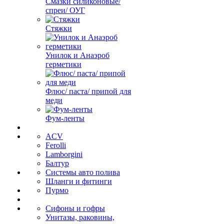
Смазки силиконовые/
спреи/ ОУГ
Стяжки
Унилок и Анаэроб
герметики
Флюс/ паста/ припой для
меди
Фум-ленты
ACV
Ferolli
Lamborgini
Балтур
Системы авто полива
Шланги и фитинги
Пурмо
Сифоны и гофры
Унитазы, раковины,