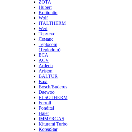
ZOTA
Hubert
Kotitonttu
Wolf
ITALTHERM
Wert
Термекс
Лемакс
Teplocom
(Teplodom)
ECA
ACV
Arderia
Ariston
BALTUR
Baxi
Bosch/Buderus
Daewoo
ELSOTHERM
Ferroli
Fondital
Haier
IMMERGAS
Kiturami Turbo
KoreaStar