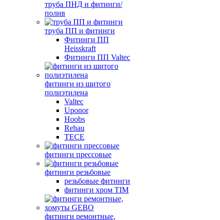
труба ПНД и фитинги/
полив
труба ПП и фитинги
Фитинги ПП
Heisskraft
Фитинги ПП Valtec
фитинги из шитого
полиэтилена
Valtec
Uponor
Hoobs
Rehau
TECE
фитинги прессовые
фитинги резьбовые
резьбовые фитинги
фитинги хром TIM
фитинги ремонтные,