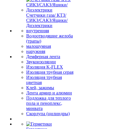
Счетчики газа/ КТЗ/
СИКЗ/САКЗ/Ящики/
Диэлектрики
внутренняя
Водоотводящие желоба
(трапы)
малошумная
наружняя
Демферная лента
Звукоизоляции
Изоляция K-FLEX
Изоляция трубная серая
Изоляция трубная
цветная
Клей, зажимы
Лента армир и алюмин
Подложка для теплого
пола и пеноплекс,
минвата
Скорлупа (цилиндры)