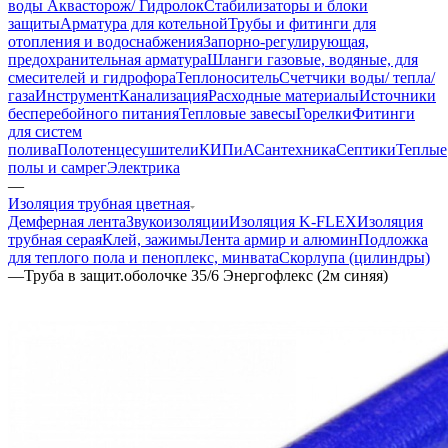
воды Аквасторож/ Гидролок
Стабилизаторы и блоки
защиты
Арматура для котельной
Трубы и фитинги для
отопления и водоснабжения
Запорно-регулирующая,
предохранительная арматура
Шланги газовые, водяные, для
смесителей и гидрофора
Теплоноситель
Счетчики воды/ тепла/
газа
Инструмент
Канализация
Расходные материалы
Источники
бесперебойного питания
Тепловые завесы
Горелки
Фитинги
для систем
полива
Полотенцесушители
КИПиА
Сантехника
Септики
Теплые
полы и самрег
Электрика
—
Изоляция трубная цветная
Демферная лента
Звукоизоляции
Изоляция K-FLEX
Изоляция
трубная серая
Клей, зажимы
Лента армир и алюмин
Подложка
для теплого пола и пеноплекс, минвата
Скорлупа (цилиндры)
—
Труба в защит.оболочке 35/6 Энергофлекс (2м синяя)