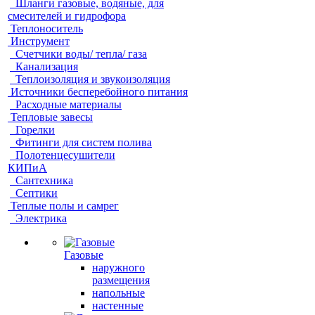
Шланги газовые, водяные, для
смесителей и гидрофора
Теплоноситель
Инструмент
Счетчики воды/ тепла/ газа
Канализация
Теплоизоляция и звукоизоляция
Источники бесперебойного питания
Расходные материалы
Тепловые завесы
Горелки
Фитинги для систем полива
Полотенцесушители
КИПиА
Сантехника
Септики
Теплые полы и самрег
Электрика
Газовые
наружного
размещения
напольные
настенные